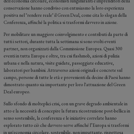
dell'economia circolare, economisti lungimiranti e imprenditori della
conservazione hanno condiviso con entusiasmo la loro esperienza
positiva nel "rendere reale" il Green Deal, come cita lo slogan della
Conferenza, affinché la politica si trasformi davvero in azione.
Per mobilitare un maggiore coinvolgimento e contributi da parte di
tutti i settori, durante tutta la settimana si sono svolti eventi
partner, non organizzati dalla Commissione Europea. Quasi 300
eventi in tutta Europa e oltre, tra cui flashmob, azioni di pulizia
urbana e nella natura, visite guidate, passeggiate educative,
laboratori per bambini. Attraverso azioni originali e concrete sul
campo, persone di tutte le età e provenienti da decine di Paesi hanno
dimostrato quanto sia importante per loro l'attuazione del Green
Deal europeo.
Sullo sfondo di molteplici crisi, con un grave degrado ambientale in
atto e la necessità di concepire la futura ricostruzione post-bellica in
senso sostenibile, la conferenza e le iniziative correlate hanno
esplorato tutto ciò che davvero serve affinché l’Europa si trasformi
in un'economia circolare, sostenibile, non impattante, rispettosa