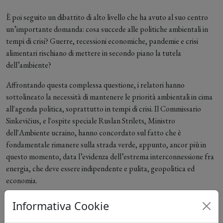
È poi seguito un dibattito di alto livello che ha avuto al suo centro
un’importante domanda: cosa succede alle politiche ambientali in
tempi di crisi? Guerre, recessioni economiche, pandemie e crisi
alimentari rischiano di mettere in secondo piano la tutela
dell’ambiente?
Affrontando questa complessa questione, i relatori hanno
sottolineato la necessità di mantenere le priorità ambientali in cima
all'agenda politica, soprattutto in tempi di crisi. Il Commissario
Sinkevičius, e l'ospite speciale Ruslan Strilets, Ministro
dell'Ambiente ucraino, hanno concordato sul fatto che è
fondamentale rimanere sulla strada verde, appunto, ancor più in
questo momento, data l’evidenza dell’estrema interconnessione fra
energia, che deve essere indipendente e pulita, geopolitica ed
economia.
A conclusione della prima giornata della conferenza, si è svolta
Informativa Cookie
l'edizione speciale del 30° anniversario dei Premi LIFE per i progetti