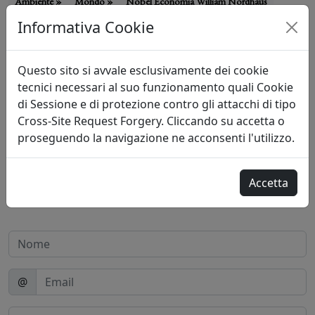
Ambiente »
Mondo »
Nobel Economia William Nordhaus
Informativa Cookie
Clima e innovazione
A Stoccolma è stata premiata l’economia al servizio dell’ambiente e
Questo sito si avvale esclusivamente dei cookie
della trasformazione.
tecnici necessari al suo funzionamento quali Cookie
di Sessione e di protezione contro gli attacchi di tipo
Cross-Site Request Forgery. Cliccando su accetta o
proseguendo la navigazione ne acconsenti l'utilizzo.
«
»
Accetta
@