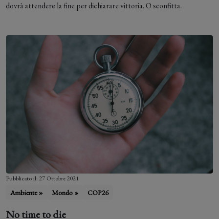
dovrà attendere la fine per dichiarare vittoria. O sconfitta.
Informativa Cookie
Pubblicato il: 27 Ottobre 2021
Ambiente »
Mondo »
COP26
Questo sito si avvale esclusivamente dei cookie
tecnici necessari al suo funzionamento quali Cookie
No time to die
di Sessione e di protezione contro gli attacchi di tipo