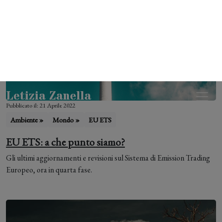
Pubblicato il: 21 Aprile 2022
Ambiente »
Mondo »
EU ETS
EU ETS: a che punto siamo?
Gli ultimi aggiornamenti e revisioni sul Sistema di Emission Trading
Europeo, ora in quarta fase.