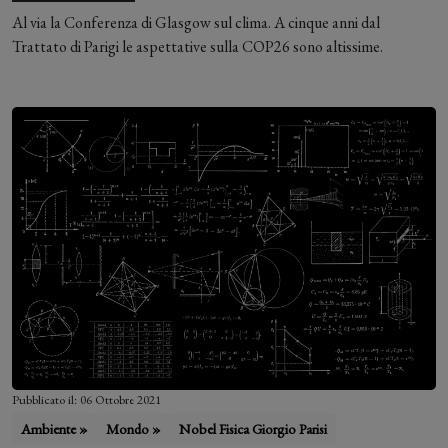
Cross-Site Request Forgery. Cliccando su accetta o
Al via la Conferenza di Glasgow sul clima. A cinque anni dal
proseguendo la navigazione ne acconsenti l'utilizzo.
Trattato di Parigi le aspettative sulla COP26 sono altissime.
Accetta
Pubblicato il: 06 Ottobre 2021
Ambiente »
Mondo »
Nobel Fisica Giorgio Parisi